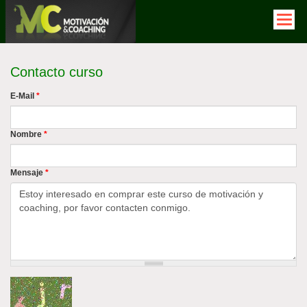
Pasar
al
contenido
principal
Contacto curso
E-Mail
*
Nombre
*
Mensaje
*