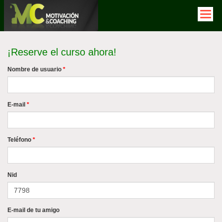
Pasar
al
contenido
principal
¡Reserve el curso ahora!
Nombre de usuario
*
E-mail
*
Teléfono
*
Nid
E-mail de tu amigo