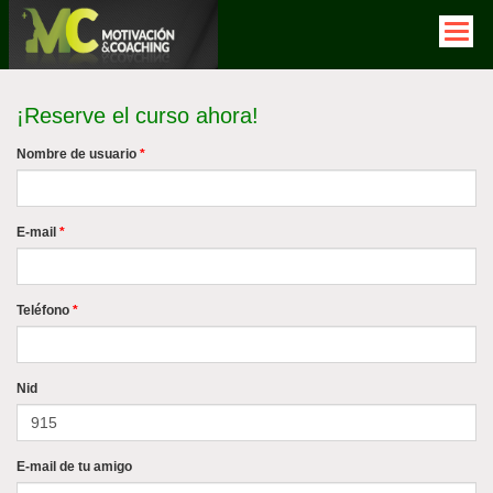
Pasar
al
contenido
principal
¡Reserve el curso ahora!
Nombre de usuario
*
E-mail
*
Teléfono
*
Nid
E-mail de tu amigo