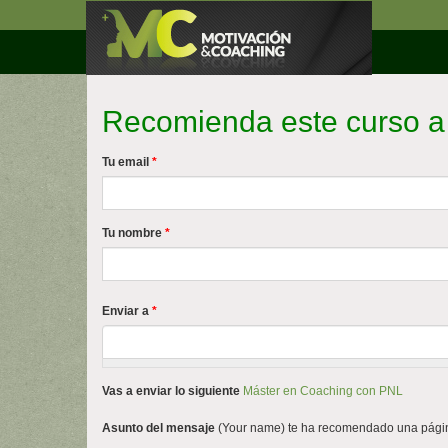
Pasar
al
contenido
principal
Recomienda este curso a
Tu email
*
Tu nombre
*
Enviar a
*
Vas a enviar lo siguiente
Máster en Coaching con PNL
Asunto del mensaje
(Your name) te ha recomendado una págin