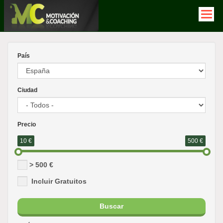
Pasar
al
contenido
principal
País
Ciudad
Precio
10
€
500
€
> 500 €
Incluir Gratuitos
Buscar