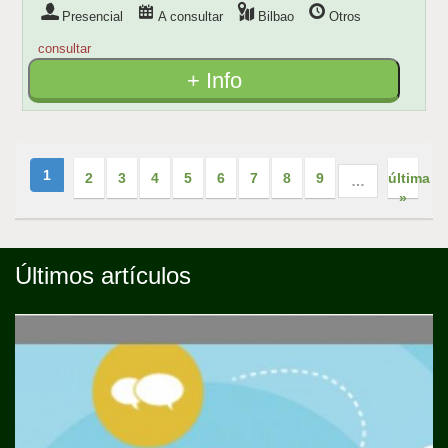
Presencial
A consultar
Bilbao
Otros
consultar
+ Info
1
2
3
4
5
6
7
8
9
última
…
»
Últimos artículos