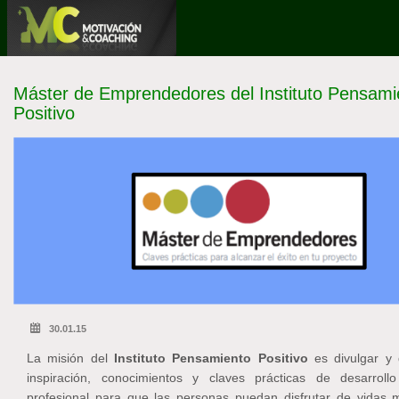
Pasar
al
contenido
principal
Máster de Emprendedores del Instituto Pensami
Positivo
30.01.15
La misión del
Instituto Pensamiento Positivo
es divulgar y 
inspiración, conocimientos y claves prácticas de desarroll
profesional para que las personas puedan disfrutar de vidas 