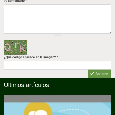
Tu comentario
*
¿Qué codigo aparece en la imagen?
*
Aceptar
Últimos artículos