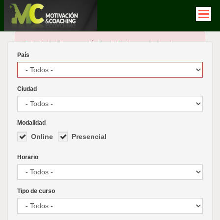
Pasar
al
contenido
principal
Mensaje
×
Se ha detectado una opción ilegal. Por favor contacte al
de
administrador del sitio
País
error
Ciudad
Modalidad
Online
Presencial
Horario
Tipo de curso