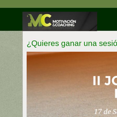
Pasar
al
contenido
principal
¿Quieres ganar una ses