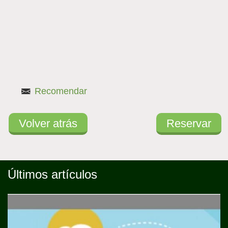
activa)
Recomendar
Volver atrás
Reservar
Últimos artículos