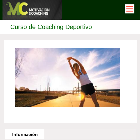
Pasar
al
contenido
principal
Curso de Coaching Deportivo
Horizontal
Tabs
Información
(solapa