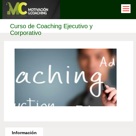
Pasar
al
contenido
principal
Curso de Coaching Ejecutivo y
Corporativo
Horizontal
Tabs
Información
(solapa