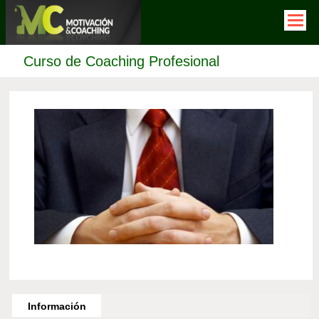
Pasar
al
contenido
principal
Curso de Coaching Profesional
Horizontal
Tabs
Información
(solapa