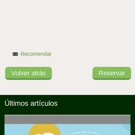
activa)
Recomendar
Volver atrás
Reservar
Últimos artículos