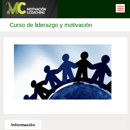
Pasar
al
contenido
principal
Curso de liderazgo y motivación
Horizontal
Tabs
Información
(solapa