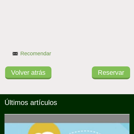
activa)
Recomendar
Volver atrás
Reservar
Últimos artículos