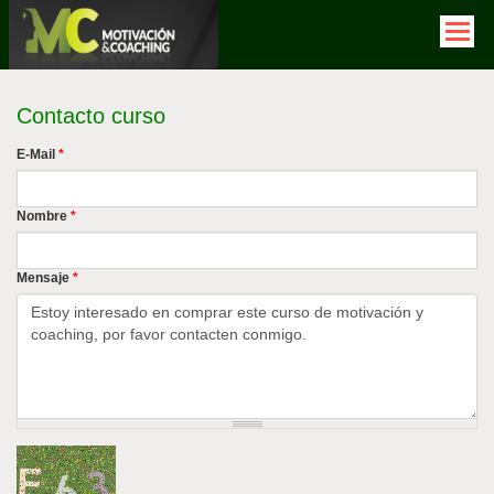
Pasar
al
contenido
principal
Contacto curso
E-Mail
*
Nombre
*
Mensaje
*