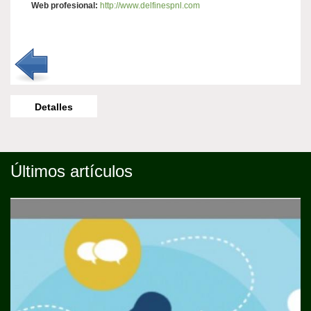
Web profesional:
http://www.delfinespnl.com
Horizontal
Detalles
Tabs
(solapa
activa)
Últimos artículos