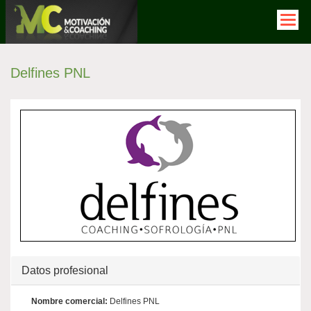
Pasar
al
contenido
principal
Solapas
Delfines PNL
principales
Ocultar
Datos profesional
Nombre comercial:
Delfines PNL