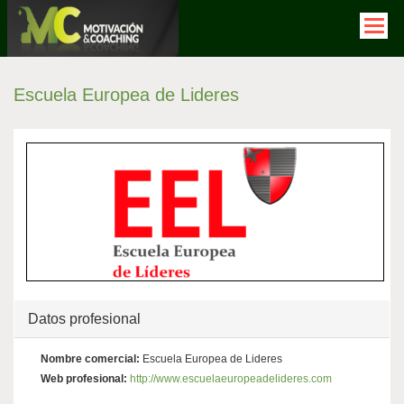
Pasar
al
contenido
principal
Solapas
Escuela Europea de Lideres
principales
Ocultar
Datos profesional
Nombre comercial:
Escuela Europea de Lideres
Web profesional:
http://www.escuelaeuropeadelideres.com