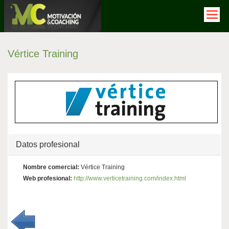
Pasar
al
contenido
principal
Solapas
Vértice Training
principales
Ocultar
Datos profesional
Nombre comercial:
Vértice Training
Web profesional:
http://www.verticetraining.com/index.html