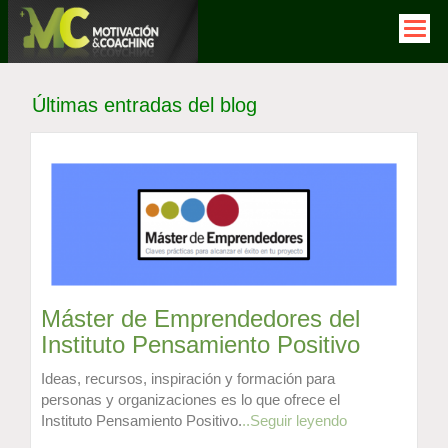
Pasar
al
contenido
principal
Últimas entradas del blog
Máster de Emprendedores del
Instituto Pensamiento Positivo
Ideas, recursos, inspiración y formación para
personas y organizaciones es lo que ofrece el
Instituto Pensamiento Positivo.
..Seguir leyendo